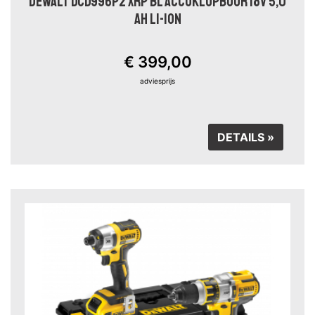
DEWALT DCD996P2 XRP BL ACCUKLOPBOOR 18V 5,0
AH LI-ION
€ 399,00
adviesprijs
DETAILS »