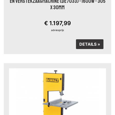
EN VERSTEKZAAGMACHINE (DE7033) - 1600W - 305
X 30MM
€ 1.197,99
adviesprijs
DETAILS »