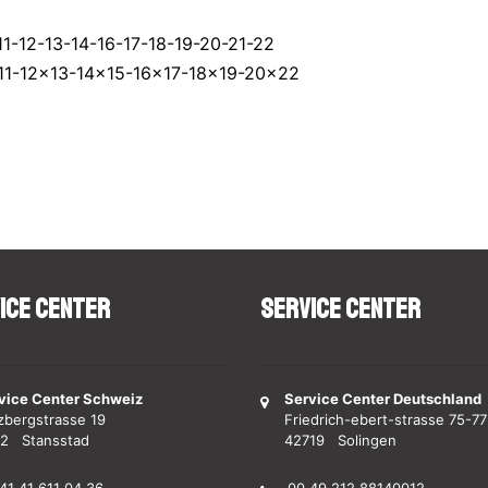
-11-12-13-14-16-17-18-19-20-21-22
0x11-12x13-14x15-16x17-18x19-20x22
ice Center
Service Center
vice Center Schweiz
Service Center Deutschland
zbergstrasse 19
Friedrich-ebert-strasse 75-77
2 Stansstad
42719 Solingen