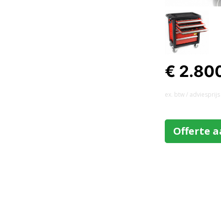
€ 2.80
ex. btw / adviesprijs
Offerte 