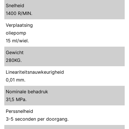
Snelheid
1400 R/MIN.
Verplaatsing
oliepomp
15 ml/wiel.
Gewicht
280KG.
Lineariteitsnauwkeurigheid
0,01 mm.
Nominale behadruk
31,5 MPa.
Perssnelheid
3-5 seconden per doorgang.