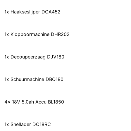
1x Haakseslijper DGA452
1x Klopboormachine DHR202
1x Decoupeerzaag DJV180
1x Schuurmachine DBO180
4x 18V 5.0ah Accu BL1850
1x Snellader DC18RC