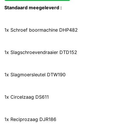
Standaard meegeleverd :
1x Schroef boormachine DHP482
1x Slagschroevendraaier DTD152
1x Slagmoersleutel DTW190
1x Circelzaag DS611
1x Reciprozaag DJR186