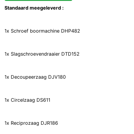
Standaard meegeleverd :
1x Schroef boormachine DHP482
1x Slagschroevendraaier DTD152
1x Decoupeerzaag DJV180
1x Circelzaag DS611
1x Reciprozaag DJR186