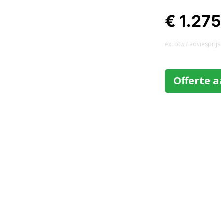
€ 1.27
ex. btw / adviesprijs
Offerte 