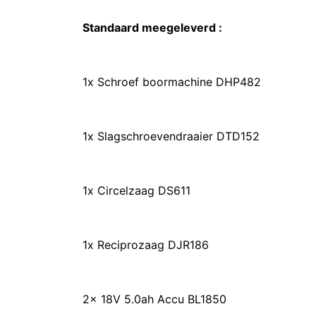
Standaard meegeleverd :
1x Schroef boormachine DHP482
1x Slagschroevendraaier DTD152
1x Circelzaag DS611
1x Reciprozaag DJR186
2x 18V 5.0ah Accu BL1850