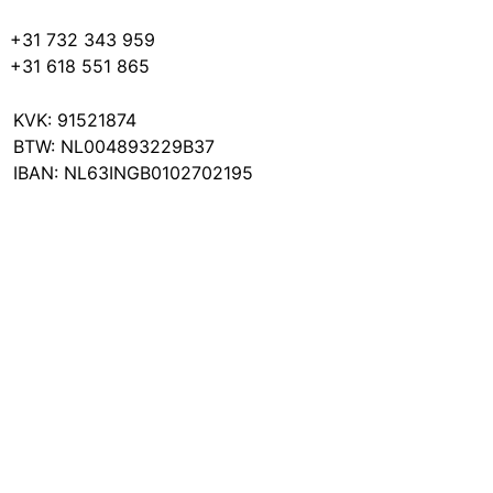
+31 732 343 959
+31 618 551 865
KVK: 91521874
BTW: NL004893229B37
IBAN: NL63INGB0102702195